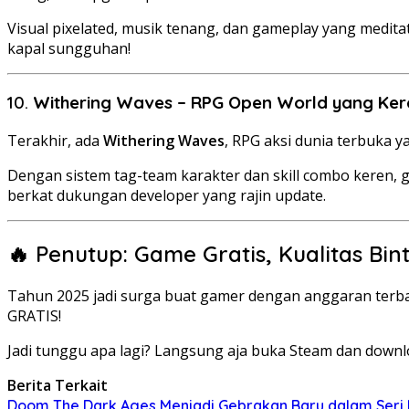
Visual pixelated, musik tenang, dan gameplay yang meditat
kapal sungguhan!
10.
Withering Waves – RPG Open World yang Ker
Terakhir, ada
Withering Waves
, RPG aksi dunia terbuka 
Dengan sistem tag-team karakter dan skill combo keren, 
berkat dukungan developer yang rajin update.
🔥 Penutup: Game Gratis, Kualitas Bin
Tahun 2025 jadi surga buat gamer dengan anggaran terbat
GRATIS!
Jadi tunggu apa lagi? Langsung aja buka Steam dan downl
Berita Terkait
Doom The Dark Ages Menjadi Gebrakan Baru dalam Seri F