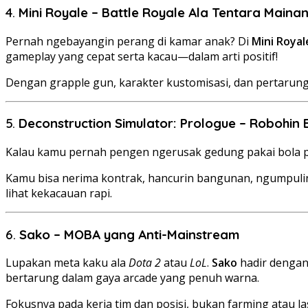
4.
Mini Royale – Battle Royale Ala Tentara Maina
Pernah ngebayangin perang di kamar anak? Di
Mini Royal
gameplay yang cepat serta kacau—dalam arti positif!
Dengan grapple gun, karakter kustomisasi, dan pertarunga
5.
Deconstruction Simulator: Prologue – Robohin 
Kalau kamu pernah pengen ngerusak gedung pakai bola 
Kamu bisa nerima kontrak, hancurin bangunan, ngumpulin
lihat kekacauan rapi.
6.
Sako – MOBA yang Anti-Mainstream
Lupakan meta kaku ala
Dota 2
atau
LoL
.
Sako
hadir dengan 
bertarung dalam gaya arcade yang penuh warna.
Fokusnya pada kerja tim dan posisi, bukan farming atau l