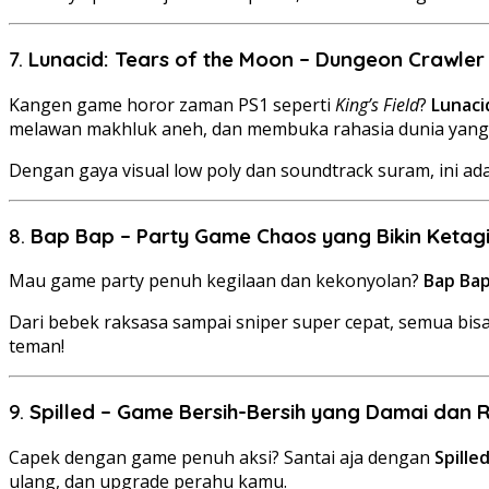
7.
Lunacid: Tears of the Moon – Dungeon Crawler
Kangen game horor zaman PS1 seperti
King’s Field
?
Lunaci
melawan makhluk aneh, dan membuka rahasia dunia yang 
Dengan gaya visual low poly dan soundtrack suram, ini ad
8.
Bap Bap – Party Game Chaos yang Bikin Ketag
Mau game party penuh kegilaan dan kekonyolan?
Bap Ba
Dari bebek raksasa sampai sniper super cepat, semua bisa
teman!
9.
Spilled – Game Bersih-Bersih yang Damai dan 
Capek dengan game penuh aksi? Santai aja dengan
Spille
ulang, dan upgrade perahu kamu.