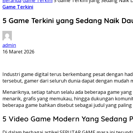
Beranda
Game Terkini
5 Game Terkini yang Sedang Naik 
Game Terkini
5 Game Terkini yang Sedang Naik Da
admin
16 Maret 2026
Industri game digital terus berkembang pesat dengan hadi
tersebut, gamer dari seluruh dunia dapat dengan mudah
Menariknya, setiap tahun selalu ada beberapa game yang t
menarik, grafis yang memukau, hingga dukungan komunit
beberapa game bahkan disebut sebagai judul yang paling 
5 Video Game Modern Yang Sedang P
Di dalam berbagai artikel SEPUTAR GAME masa ini terupd