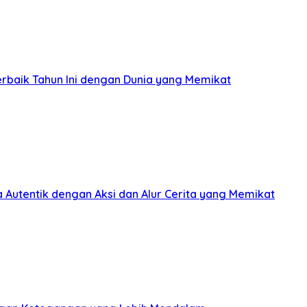
erbaik Tahun Ini dengan Dunia yang Memikat
 Autentik dengan Aksi dan Alur Cerita yang Memikat