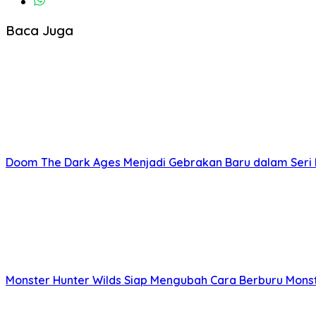
Baca Juga
Doom The Dark Ages Menjadi Gebrakan Baru dalam Seri F
Monster Hunter Wilds Siap Mengubah Cara Berburu Mons