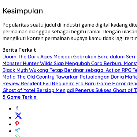
Kesimpulan
Popularitas suatu judul di industri game digital kadang
permainan dianggap sebagai begitu ramai. Dengan ulasa
mengikuti konten permainan supaya kamu tidak lagi tertin
Berita Terkait
Doom The Dark Ages Menjadi Gebrakan Baru dalam Seri F
Monster Hunter Wilds Siap Mengubah Cara Berburu Mons
Black Myth Wukong Tetap Bersinar sebagai Action RPG T
Mafia The Old Country Tawarkan Petualangan Dunia Mafia
Review Resident Evil Requiem: Era Baru Game Horor d
Ghost of Yotei Bersiap Menjadi Penerus Sukses Ghost of
5 Game Terkini