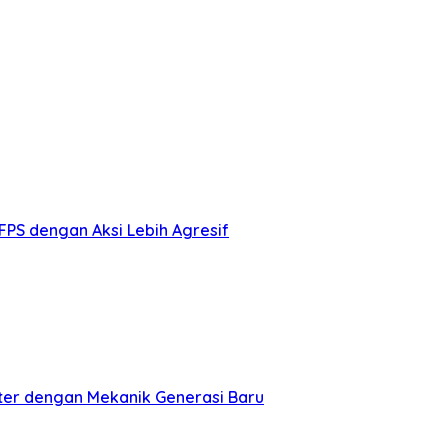
PS dengan Aksi Lebih Agresif
ter dengan Mekanik Generasi Baru