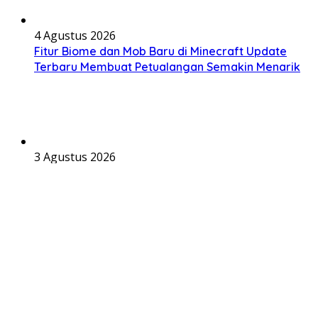
4 Agustus 2026
Fitur Biome dan Mob Baru di Minecraft Update
Terbaru Membuat Petualangan Semakin Menarik
3 Agustus 2026
Fortnite Chapter Terbaru Hadir dengan Kolaborasi
Epik yang Menambah Keseruan Setiap
Pertandingan
2 Agustus 2026
Patch Terbaru PUBG Mobile Membawa Sensasi