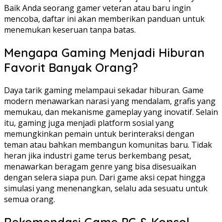
Baik Anda seorang gamer veteran atau baru ingin
mencoba, daftar ini akan memberikan panduan untuk
menemukan keseruan tanpa batas.
Mengapa Gaming Menjadi Hiburan
Favorit Banyak Orang?
Daya tarik gaming melampaui sekadar hiburan. Game
modern menawarkan narasi yang mendalam, grafis yang
memukau, dan mekanisme gameplay yang inovatif. Selain
itu, gaming juga menjadi platform sosial yang
memungkinkan pemain untuk berinteraksi dengan
teman atau bahkan membangun komunitas baru. Tidak
heran jika industri game terus berkembang pesat,
menawarkan beragam genre yang bisa disesuaikan
dengan selera siapa pun. Dari game aksi cepat hingga
simulasi yang menenangkan, selalu ada sesuatu untuk
semua orang.
Rekomendasi Game PC & Konsol