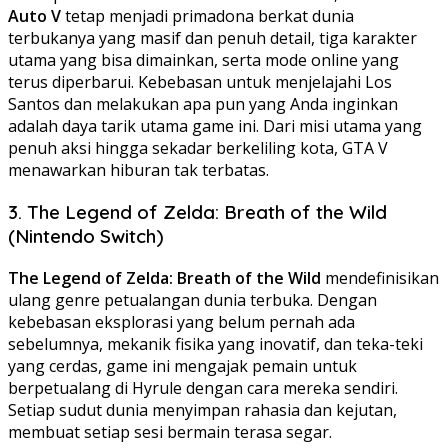
Auto V
tetap menjadi primadona berkat dunia
terbukanya yang masif dan penuh detail, tiga karakter
utama yang bisa dimainkan, serta mode online yang
terus diperbarui. Kebebasan untuk menjelajahi Los
Santos dan melakukan apa pun yang Anda inginkan
adalah daya tarik utama game ini. Dari misi utama yang
penuh aksi hingga sekadar berkeliling kota, GTA V
menawarkan hiburan tak terbatas.
3. The Legend of Zelda: Breath of the Wild
(Nintendo Switch)
The Legend of Zelda: Breath of the Wild
mendefinisikan
ulang genre petualangan dunia terbuka. Dengan
kebebasan eksplorasi yang belum pernah ada
sebelumnya, mekanik fisika yang inovatif, dan teka-teki
yang cerdas, game ini mengajak pemain untuk
berpetualang di Hyrule dengan cara mereka sendiri.
Setiap sudut dunia menyimpan rahasia dan kejutan,
membuat setiap sesi bermain terasa segar.