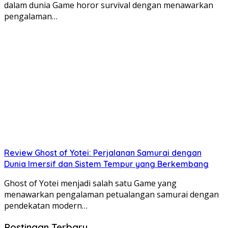
dalam dunia Game horor survival dengan menawarkan
pengalaman…
Review Ghost of Yotei: Perjalanan Samurai dengan
Dunia Imersif dan Sistem Tempur yang Berkembang
Ghost of Yotei menjadi salah satu Game yang
menawarkan pengalaman petualangan samurai dengan
pendekatan modern…
Postingan Terbaru