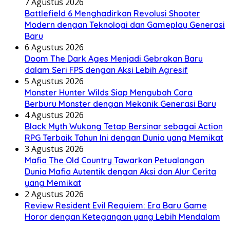
7 Agustus 2026
Battlefield 6 Menghadirkan Revolusi Shooter
Modern dengan Teknologi dan Gameplay Generasi
Baru
6 Agustus 2026
Doom The Dark Ages Menjadi Gebrakan Baru
dalam Seri FPS dengan Aksi Lebih Agresif
5 Agustus 2026
Monster Hunter Wilds Siap Mengubah Cara
Berburu Monster dengan Mekanik Generasi Baru
4 Agustus 2026
Black Myth Wukong Tetap Bersinar sebagai Action
RPG Terbaik Tahun Ini dengan Dunia yang Memikat
3 Agustus 2026
Mafia The Old Country Tawarkan Petualangan
Dunia Mafia Autentik dengan Aksi dan Alur Cerita
yang Memikat
2 Agustus 2026
Review Resident Evil Requiem: Era Baru Game
Horor dengan Ketegangan yang Lebih Mendalam