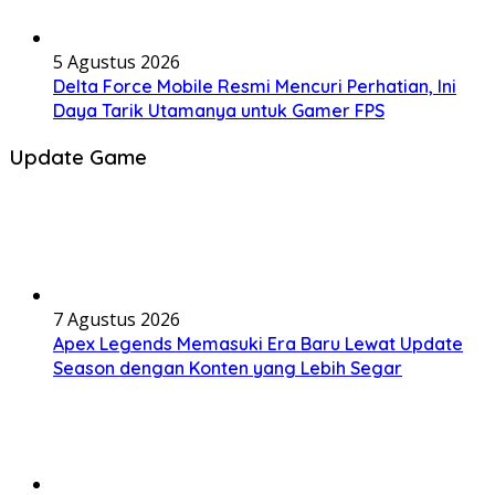
5 Agustus 2026
Delta Force Mobile Resmi Mencuri Perhatian, Ini
Daya Tarik Utamanya untuk Gamer FPS
Update Game
7 Agustus 2026
Apex Legends Memasuki Era Baru Lewat Update
Season dengan Konten yang Lebih Segar