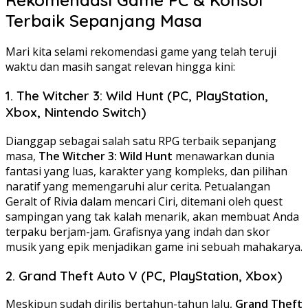
Terbaik Sepanjang Masa
Mari kita selami rekomendasi game yang telah teruji
waktu dan masih sangat relevan hingga kini:
1. The Witcher 3: Wild Hunt (PC, PlayStation,
Xbox, Nintendo Switch)
Dianggap sebagai salah satu RPG terbaik sepanjang
masa,
The Witcher 3: Wild Hunt
menawarkan dunia
fantasi yang luas, karakter yang kompleks, dan pilihan
naratif yang memengaruhi alur cerita. Petualangan
Geralt of Rivia dalam mencari Ciri, ditemani oleh quest
sampingan yang tak kalah menarik, akan membuat Anda
terpaku berjam-jam. Grafisnya yang indah dan skor
musik yang epik menjadikan game ini sebuah mahakarya.
2. Grand Theft Auto V (PC, PlayStation, Xbox)
Meskipun sudah dirilis bertahun-tahun lalu,
Grand Theft