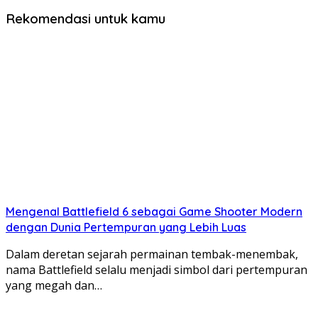
Rekomendasi untuk kamu
Mengenal Battlefield 6 sebagai Game Shooter Modern
dengan Dunia Pertempuran yang Lebih Luas
Dalam deretan sejarah permainan tembak-menembak,
nama Battlefield selalu menjadi simbol dari pertempuran
yang megah dan…