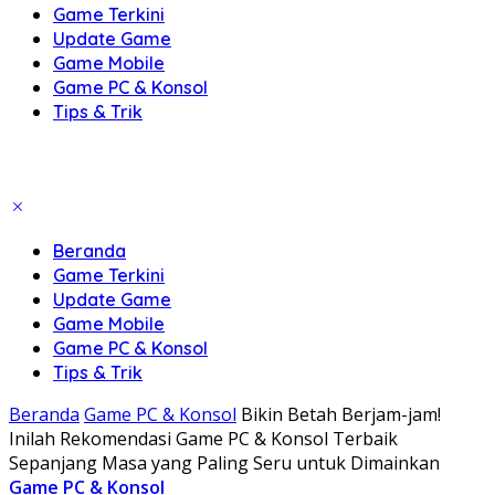
Game Terkini
Update Game
Game Mobile
Game PC & Konsol
Tips & Trik
Beranda
Game Terkini
Update Game
Game Mobile
Game PC & Konsol
Tips & Trik
Beranda
Game PC & Konsol
Bikin Betah Berjam-jam!
Inilah Rekomendasi Game PC & Konsol Terbaik
Sepanjang Masa yang Paling Seru untuk Dimainkan
Game PC & Konsol