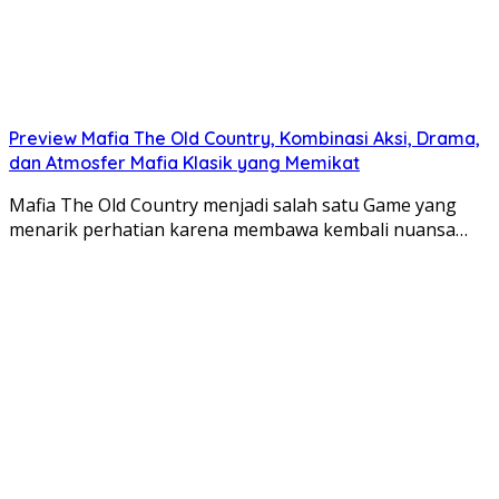
Preview Mafia The Old Country, Kombinasi Aksi, Drama,
dan Atmosfer Mafia Klasik yang Memikat
Mafia The Old Country menjadi salah satu Game yang
menarik perhatian karena membawa kembali nuansa…