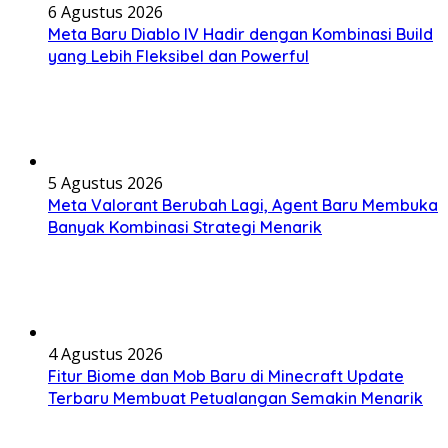
6 Agustus 2026
Meta Baru Diablo IV Hadir dengan Kombinasi Build
yang Lebih Fleksibel dan Powerful
5 Agustus 2026
Meta Valorant Berubah Lagi, Agent Baru Membuka
Banyak Kombinasi Strategi Menarik
4 Agustus 2026
Fitur Biome dan Mob Baru di Minecraft Update
Terbaru Membuat Petualangan Semakin Menarik