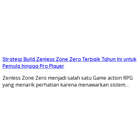
tank ML
Anda.
Kesimpulan
Membangun
build hero tank ML paling kuat
membutuhkan pemahaman yang mendalam
tentang peran tank, komposisi tim, dan situasi
pertandingan. Dengan mengikuti panduan ini dan
Strategi Build Zenless Zone Zero Terbaik Tahun Ini untuk
berlatih secara konsisten, Anda dapat meningkatkan
Pemula hingga Pro Player
kemampuan bermain dan menjadi tank yang efektif
Zenless Zone Zero menjadi salah satu Game action RPG
dalam tim Anda. Ingatlah bahwa tidak ada
build
yang
yang menarik perhatian karena menawarkan sistem…
sempurna, adaptasi dan fleksibilitas adalah kunci
menuju kemenangan!