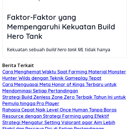
Faktor-Faktor yang
Mempengaruhi Kekuatan Build
Hero Tank
Kekuatan sebuah
build hero tank ML
tidak hanya
bergantung pada hero yang dipilih, tetapi juga pada
beberapa faktor penting lainnya:
Berita Terkait
Cara Menghemat Waktu Saat Farming Material Monster
1. Pemahaman Role dan Gameplay
Hunter Wilds dengan Teknik Gameplay Tepat
Cara Menguasai Meta Honor of Kings Terbaru untuk
Sebelum membahas
build hero tank ML paling kuat
,
Mendominasi Setiap Pertandingan
pahami dulu peran Anda sebagai tank. Apakah Anda
Strategi Build Zenless Zone Zero Terbaik Tahun Ini untuk
lebih suka menjadi
initiator
, penyerap
damage
utama,
Pemula hingga Pro Player
atau pendukung yang memberikan
crowd control
Rahasia Cepat Naik Level Once Human Tanpa Boros
(CC)? Ketiga peran ini memerlukan
build
yang
Resource dengan Strategi Farming yang Efektif
berbeda. Hero tank seperti Gatotkaca ideal sebagai
Strategi Mengatur Setting Valorant agar Aim Lebih
initiator, sementara Franco lebih cocok untuk
Stabil dan Percaya Diri di Setiap Pertandingan