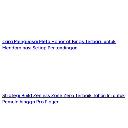
4. Item Build yang Tepat
Pemilihan item yang tepat sangat krusial dalam
menentukan kekuatan
build hero tank ML
Anda.
Jangan hanya mengandalkan item standar, pelajari
efek sinergi antar item dan sesuaikan dengan hero
Cara Menguasai Meta Honor of Kings Terbaru untuk
dan situasi pertandingan.
Mendominasi Setiap Pertandingan
Rekomendasi Build Hero Tank
ML Paling Kuat
Berikut beberapa rekomendasi
build hero tank ML
paling kuat
beserta penjelasannya:
Strategi Build Zenless Zone Zero Terbaik Tahun Ini untuk
Pemula hingga Pro Player
1. Build Tank Gatotkaca
Gatotkaca adalah hero tank dengan inisiasi yang
kuat.
Build
yang direkomendasikan: