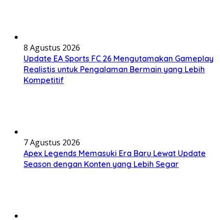
8 Agustus 2026
Update EA Sports FC 26 Mengutamakan Gameplay
Realistis untuk Pengalaman Bermain yang Lebih
Kompetitif
7 Agustus 2026
Apex Legends Memasuki Era Baru Lewat Update
Season dengan Konten yang Lebih Segar