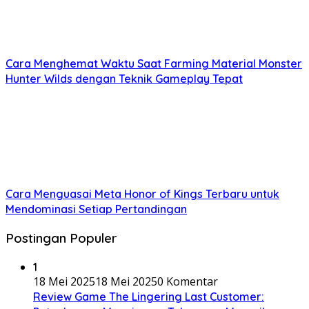
Cara Menghemat Waktu Saat Farming Material Monster
Hunter Wilds dengan Teknik Gameplay Tepat
Cara Menguasai Meta Honor of Kings Terbaru untuk
Mendominasi Setiap Pertandingan
Postingan Populer
1
18 Mei 2025
18 Mei 2025
0 Komentar
Review Game The Lingering Last Customer: