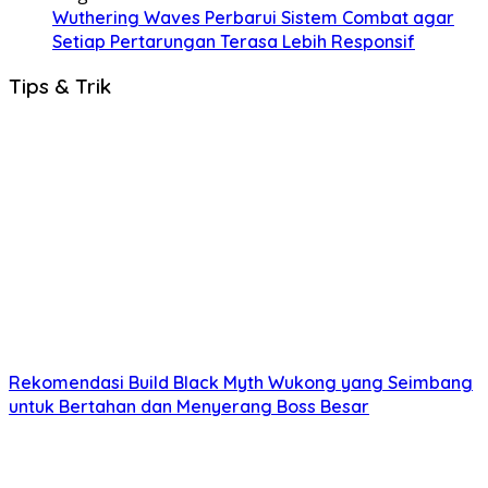
Wuthering Waves Perbarui Sistem Combat agar
Setiap Pertarungan Terasa Lebih Responsif
Tips & Trik
Rekomendasi Build Black Myth Wukong yang Seimbang
untuk Bertahan dan Menyerang Boss Besar