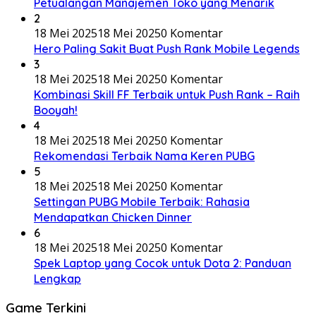
Petualangan Manajemen Toko yang Menarik
2
18 Mei 2025
18 Mei 2025
0 Komentar
Hero Paling Sakit Buat Push Rank Mobile Legends
3
18 Mei 2025
18 Mei 2025
0 Komentar
Kombinasi Skill FF Terbaik untuk Push Rank – Raih
Booyah!
4
18 Mei 2025
18 Mei 2025
0 Komentar
Rekomendasi Terbaik Nama Keren PUBG
5
18 Mei 2025
18 Mei 2025
0 Komentar
Settingan PUBG Mobile Terbaik: Rahasia
Mendapatkan Chicken Dinner
6
18 Mei 2025
18 Mei 2025
0 Komentar
Spek Laptop yang Cocok untuk Dota 2: Panduan
Lengkap
Game Terkini