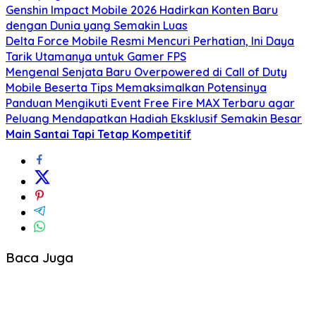
Genshin Impact Mobile 2026 Hadirkan Konten Baru
dengan Dunia yang Semakin Luas
Delta Force Mobile Resmi Mencuri Perhatian, Ini Daya
Tarik Utamanya untuk Gamer FPS
Mengenal Senjata Baru Overpowered di Call of Duty
Mobile Beserta Tips Memaksimalkan Potensinya
Panduan Mengikuti Event Free Fire MAX Terbaru agar
Peluang Mendapatkan Hadiah Eksklusif Semakin Besar
Main Santai Tapi Tetap Kompetitif
Baca Juga