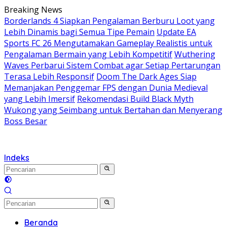
Langsung
Breaking News
ke
Borderlands 4 Siapkan Pengalaman Berburu Loot yang
konten
Lebih Dinamis bagi Semua Tipe Pemain
Update EA
Sports FC 26 Mengutamakan Gameplay Realistis untuk
Pengalaman Bermain yang Lebih Kompetitif
Wuthering
Waves Perbarui Sistem Combat agar Setiap Pertarungan
Terasa Lebih Responsif
Doom The Dark Ages Siap
Memanjakan Penggemar FPS dengan Dunia Medieval
yang Lebih Imersif
Rekomendasi Build Black Myth
Wukong yang Seimbang untuk Bertahan dan Menyerang
Boss Besar
Indeks
Beranda