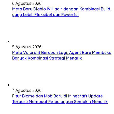
6 Agustus 2026
Meta Baru Diablo IV Hadir dengan Kombinasi Build
yang Lebih Fleksibel dan Powerful
5 Agustus 2026
Meta Valorant Berubah Lagi, Agent Baru Membuka
Banyak Kombinasi Strategi Menarik
4 Agustus 2026
Fitur Biome dan Mob Baru di Minecraft Update
Terbaru Membuat Petualangan Semakin Menarik