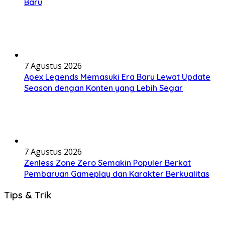
Baru
7 Agustus 2026
Apex Legends Memasuki Era Baru Lewat Update
Season dengan Konten yang Lebih Segar
7 Agustus 2026
Zenless Zone Zero Semakin Populer Berkat
Pembaruan Gameplay dan Karakter Berkualitas
Tips & Trik