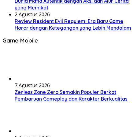
Dunia Mafia Autentik dengan Aksi dan Alur Cerita
yang Memikat
2 Agustus 2026
Review Resident Evil Requiem: Era Baru Game
Horor dengan Ketegangan yang Lebih Mendalam
Game Mobile
7 Agustus 2026
Zenless Zone Zero Semakin Populer Berkat
Pembaruan Gameplay dan Karakter Berkualitas