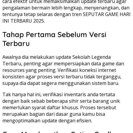
cara efektif untuk memaksimalkan update terbaru agar
pengalaman bermain lebih lengkap, menyenangkan, dan
tentunya tetap selaras dengan tren SEPUTAR GAME HARI
INI TERBARU 2025.
Tahap Pertama Sebelum Versi
Terbaru
Awalnya dia melakukan update Sekolah Legenda
Terbaru, penting agar mempersiapkan data game dan
resources yang penting. Verifikasi koneksi internet
konsisten agar proses versi terbaru tidak terganggu,
supaya dia dapat segera menggunakan sistem baru.
Tak hanya hal ini, verifikasi inventaris anda tertata
dengan baik sebab beberapa sihir serta barang unik
memerlukan syarat daftar khusus. Proses tersebut
merupakan bagian dari dasar guna kamu bisa
mengoptimalkan update dengan efisien.