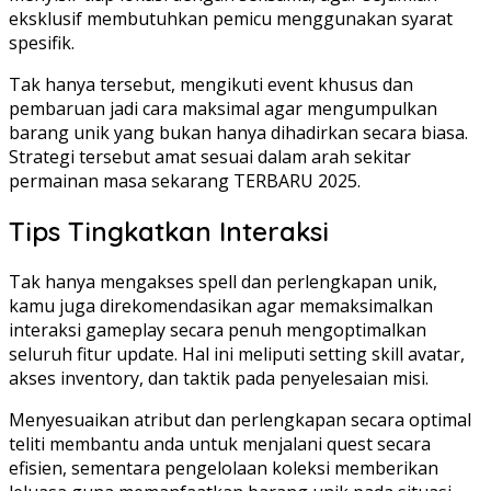
eksklusif membutuhkan pemicu menggunakan syarat
spesifik.
Tak hanya tersebut, mengikuti event khusus dan
pembaruan jadi cara maksimal agar mengumpulkan
barang unik yang bukan hanya dihadirkan secara biasa.
Strategi tersebut amat sesuai dalam arah sekitar
permainan masa sekarang TERBARU 2025.
Tips Tingkatkan Interaksi
Tak hanya mengakses spell dan perlengkapan unik,
kamu juga direkomendasikan agar memaksimalkan
interaksi gameplay secara penuh mengoptimalkan
seluruh fitur update. Hal ini meliputi setting skill avatar,
akses inventory, dan taktik pada penyelesaian misi.
Menyesuaikan atribut dan perlengkapan secara optimal
teliti membantu anda untuk menjalani quest secara
efisien, sementara pengelolaan koleksi memberikan