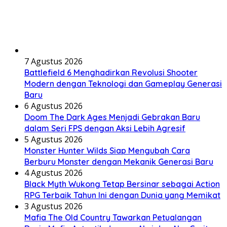
7 Agustus 2026
Battlefield 6 Menghadirkan Revolusi Shooter
Modern dengan Teknologi dan Gameplay Generasi
Baru
6 Agustus 2026
Doom The Dark Ages Menjadi Gebrakan Baru
dalam Seri FPS dengan Aksi Lebih Agresif
5 Agustus 2026
Monster Hunter Wilds Siap Mengubah Cara
Berburu Monster dengan Mekanik Generasi Baru
4 Agustus 2026
Black Myth Wukong Tetap Bersinar sebagai Action
RPG Terbaik Tahun Ini dengan Dunia yang Memikat
3 Agustus 2026
Mafia The Old Country Tawarkan Petualangan