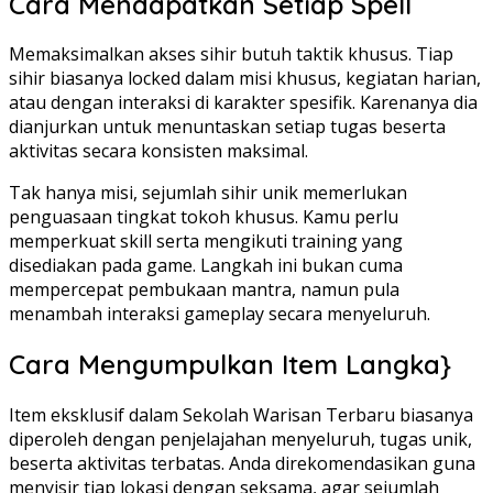
Cara Mendapatkan Setiap Spell
Memaksimalkan akses sihir butuh taktik khusus. Tiap
sihir biasanya locked dalam misi khusus, kegiatan harian,
atau dengan interaksi di karakter spesifik. Karenanya dia
dianjurkan untuk menuntaskan setiap tugas beserta
aktivitas secara konsisten maksimal.
Tak hanya misi, sejumlah sihir unik memerlukan
penguasaan tingkat tokoh khusus. Kamu perlu
memperkuat skill serta mengikuti training yang
disediakan pada game. Langkah ini bukan cuma
mempercepat pembukaan mantra, namun pula
menambah interaksi gameplay secara menyeluruh.
Cara Mengumpulkan Item Langka}
Item eksklusif dalam Sekolah Warisan Terbaru biasanya
diperoleh dengan penjelajahan menyeluruh, tugas unik,
beserta aktivitas terbatas. Anda direkomendasikan guna
menyisir tiap lokasi dengan seksama, agar sejumlah