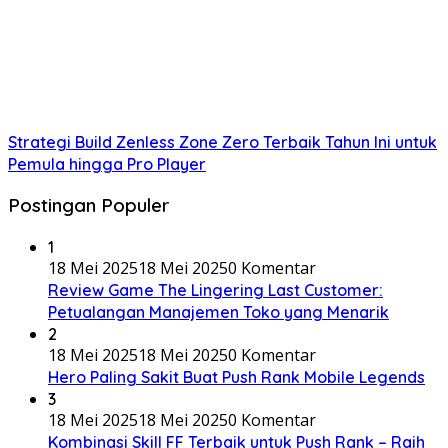
Strategi Build Zenless Zone Zero Terbaik Tahun Ini untuk
Pemula hingga Pro Player
Postingan Populer
1
18 Mei 2025
18 Mei 2025
0 Komentar
Review Game The Lingering Last Customer:
Petualangan Manajemen Toko yang Menarik
2
18 Mei 2025
18 Mei 2025
0 Komentar
Hero Paling Sakit Buat Push Rank Mobile Legends
3
18 Mei 2025
18 Mei 2025
0 Komentar
Kombinasi Skill FF Terbaik untuk Push Rank – Raih