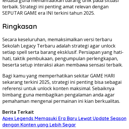
leluasa guna memanfaatkan barang unik pada situasi
terbaik. Strategi ini penting amat relevan dengan
SEPUTAR GAME era INI terkini tahun 2025.
Ringkasan
Secara keseluruhan, memaksimalkan versi terbaru
Sekolah Legacy Terbaru adalah strategi agar unlock
setiap spell serta barang eksklusif. Persiapan yang hati-
hati, taktik pembukaan, pengumpulan perlengkapan,
beserta setup interaksi akan membawa sensasi terbaik.
Bagi kamu yang memperhatikan sekitar GAME HARI
sekarang terkini 2025, strategi ini penting bisa sebagai
referensi untuk unlock konten maksimal. Sebaiknya
bimbang guna membagikan pengalaman anda agar
pemahaman mengenai permainan ini kian berkualitas.
Berita Terkait
Apex Legends Memasuki Era Baru Lewat Update Season
dengan Konten yang Lebih Segar