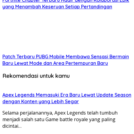
Fortnite Chapter Terbaru Hadir dengan Kolaborasi Epik
yang Menambah Keseruan Setiap Pertandingan
Patch Terbaru PUBG Mobile Membawa Sensasi Bermain
Baru Lewat Mode dan Area Pertempuran Baru
Rekomendasi untuk kamu
Apex Legends Memasuki Era Baru Lewat Update Season
dengan Konten yang Lebih Segar
Selama perjalanannya, Apex Legends telah tumbuh
menjadi salah satu Game battle royale yang paling
dicintai…