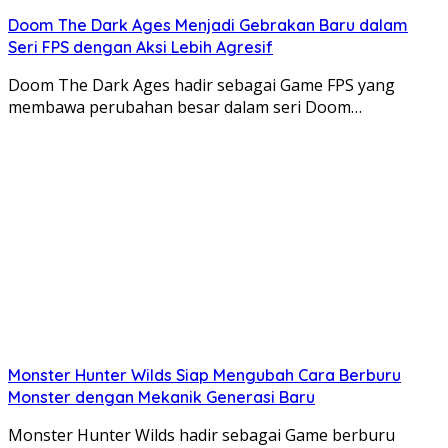
Doom The Dark Ages Menjadi Gebrakan Baru dalam
Seri FPS dengan Aksi Lebih Agresif
Doom The Dark Ages hadir sebagai Game FPS yang
membawa perubahan besar dalam seri Doom…
Monster Hunter Wilds Siap Mengubah Cara Berburu
Monster dengan Mekanik Generasi Baru
Monster Hunter Wilds hadir sebagai Game berburu