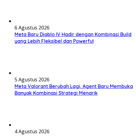
6 Agustus 2026
Meta Baru Diablo IV Hadir dengan Kombinasi Build
yang Lebih Fleksibel dan Powerful
5 Agustus 2026
Meta Valorant Berubah Lagi, Agent Baru Membuka
Banyak Kombinasi Strategi Menarik
4 Agustus 2026