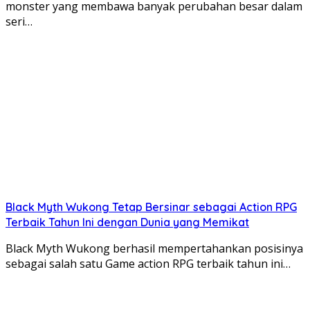
monster yang membawa banyak perubahan besar dalam
seri…
Black Myth Wukong Tetap Bersinar sebagai Action RPG
Terbaik Tahun Ini dengan Dunia yang Memikat
Black Myth Wukong berhasil mempertahankan posisinya
sebagai salah satu Game action RPG terbaik tahun ini…