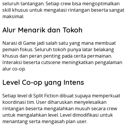
seluruh tantangan. Setiap crew bisa mengoptimalkan
skill khusus untuk mengatasi rintangan beserta sangat
maksimal.
Alur Menarik dan Tokoh
Narasi di Game jadi salah satu yang mana membuat
pemain fokus. Seluruh tokoh punya latar belakang
khusus dan peran penting pada cerita permainan.
Interaksi beserta cutscene meningkatkan pengalaman
alur co-op.
Level Co-op yang Intens
Setiap level di Split Fiction dibuat supaya memperkuat
koordinasi tim. User diharuskan menyelesaikan
rintangan beserta mengalahkan musuh secara crew
untuk mengalahkan level. Level dimodifikasi untuk
menantang serta mengasah plan user.