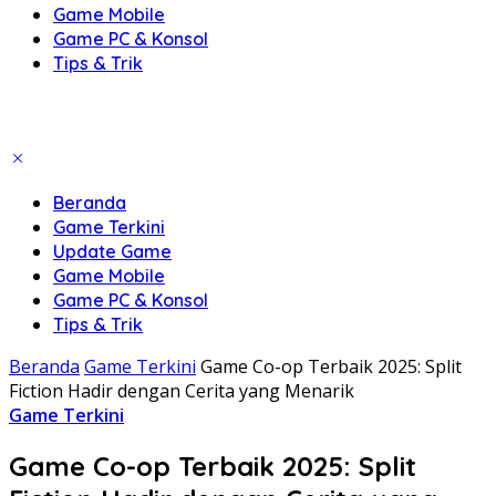
Game Mobile
Game PC & Konsol
Tips & Trik
Beranda
Game Terkini
Update Game
Game Mobile
Game PC & Konsol
Tips & Trik
Beranda
Game Terkini
Game Co-op Terbaik 2025: Split
Fiction Hadir dengan Cerita yang Menarik
Game Terkini
Game Co-op Terbaik 2025: Split