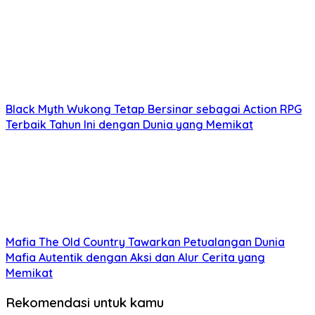
Black Myth Wukong Tetap Bersinar sebagai Action RPG
Terbaik Tahun Ini dengan Dunia yang Memikat
Mafia The Old Country Tawarkan Petualangan Dunia
Mafia Autentik dengan Aksi dan Alur Cerita yang
Memikat
Rekomendasi untuk kamu