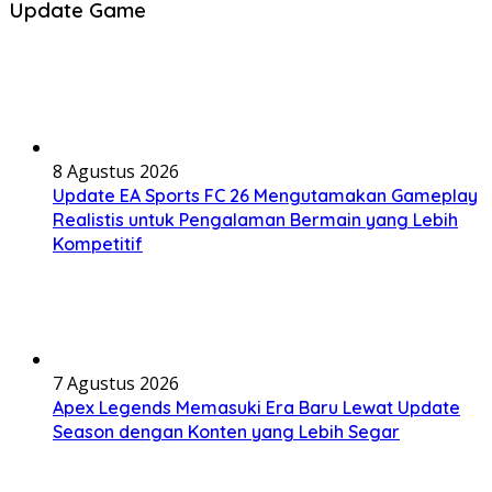
Update Game
8 Agustus 2026
Update EA Sports FC 26 Mengutamakan Gameplay
Realistis untuk Pengalaman Bermain yang Lebih
Kompetitif
7 Agustus 2026
Apex Legends Memasuki Era Baru Lewat Update
Season dengan Konten yang Lebih Segar