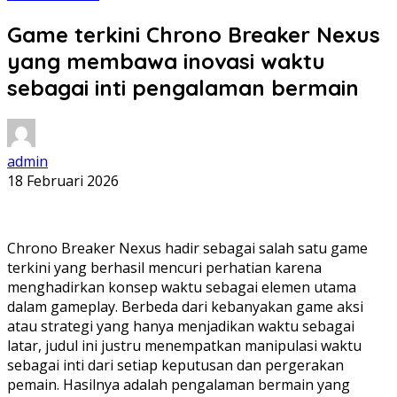
Game terkini Chrono Breaker Nexus
yang membawa inovasi waktu
sebagai inti pengalaman bermain
admin
18 Februari 2026
Chrono Breaker Nexus hadir sebagai salah satu game
terkini yang berhasil mencuri perhatian karena
menghadirkan konsep waktu sebagai elemen utama
dalam gameplay. Berbeda dari kebanyakan game aksi
atau strategi yang hanya menjadikan waktu sebagai
latar, judul ini justru menempatkan manipulasi waktu
sebagai inti dari setiap keputusan dan pergerakan
pemain. Hasilnya adalah pengalaman bermain yang