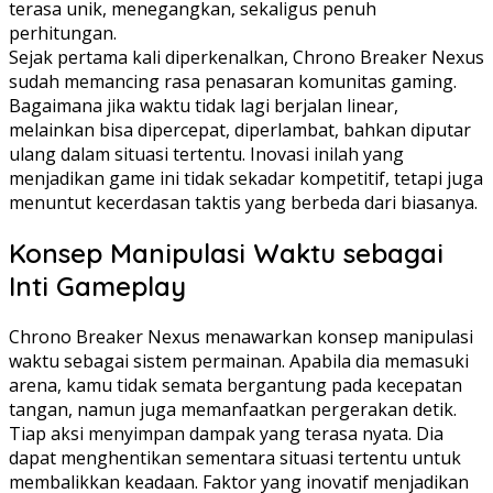
terasa unik, menegangkan, sekaligus penuh
perhitungan.
Sejak pertama kali diperkenalkan, Chrono Breaker Nexus
sudah memancing rasa penasaran komunitas gaming.
Bagaimana jika waktu tidak lagi berjalan linear,
melainkan bisa dipercepat, diperlambat, bahkan diputar
ulang dalam situasi tertentu. Inovasi inilah yang
menjadikan game ini tidak sekadar kompetitif, tetapi juga
menuntut kecerdasan taktis yang berbeda dari biasanya.
Konsep Manipulasi Waktu sebagai
Inti Gameplay
Chrono Breaker Nexus menawarkan konsep manipulasi
waktu sebagai sistem permainan. Apabila dia memasuki
arena, kamu tidak semata bergantung pada kecepatan
tangan, namun juga memanfaatkan pergerakan detik.
Tiap aksi menyimpan dampak yang terasa nyata. Dia
dapat menghentikan sementara situasi tertentu untuk
membalikkan keadaan. Faktor yang inovatif menjadikan