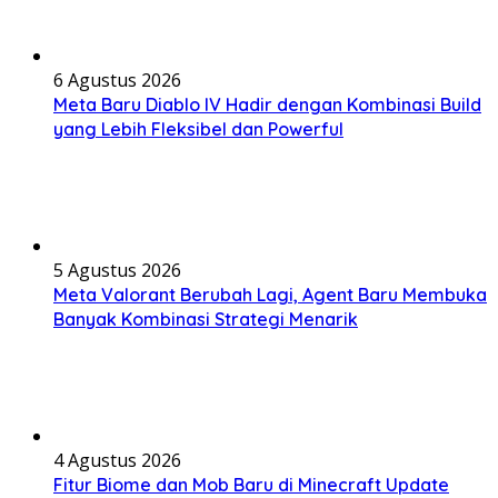
6 Agustus 2026
Meta Baru Diablo IV Hadir dengan Kombinasi Build
yang Lebih Fleksibel dan Powerful
5 Agustus 2026
Meta Valorant Berubah Lagi, Agent Baru Membuka
Banyak Kombinasi Strategi Menarik
4 Agustus 2026
Fitur Biome dan Mob Baru di Minecraft Update