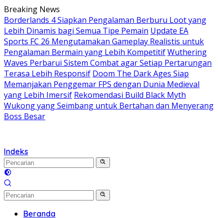
Langsung
Breaking News
ke
Borderlands 4 Siapkan Pengalaman Berburu Loot yang
konten
Lebih Dinamis bagi Semua Tipe Pemain
Update EA
Sports FC 26 Mengutamakan Gameplay Realistis untuk
Pengalaman Bermain yang Lebih Kompetitif
Wuthering
Waves Perbarui Sistem Combat agar Setiap Pertarungan
Terasa Lebih Responsif
Doom The Dark Ages Siap
Memanjakan Penggemar FPS dengan Dunia Medieval
yang Lebih Imersif
Rekomendasi Build Black Myth
Wukong yang Seimbang untuk Bertahan dan Menyerang
Boss Besar
Indeks
Beranda