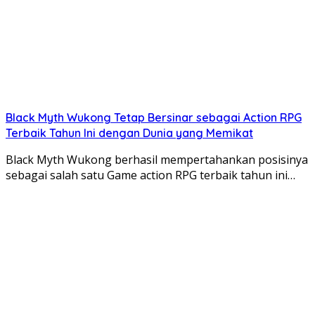
Black Myth Wukong Tetap Bersinar sebagai Action RPG
Terbaik Tahun Ini dengan Dunia yang Memikat
Black Myth Wukong berhasil mempertahankan posisinya
sebagai salah satu Game action RPG terbaik tahun ini…