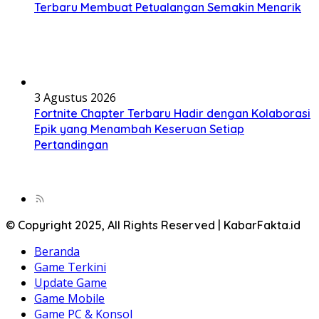
Terbaru Membuat Petualangan Semakin Menarik
3 Agustus 2026
Fortnite Chapter Terbaru Hadir dengan Kolaborasi
Epik yang Menambah Keseruan Setiap
Pertandingan
© Copyright 2025, All Rights Reserved | KabarFakta.id
Beranda
Game Terkini
Update Game
Game Mobile
Game PC & Konsol