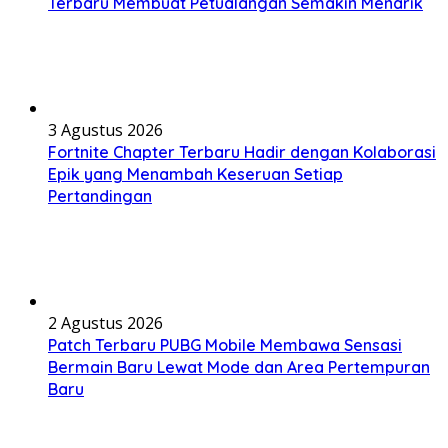
Terbaru Membuat Petualangan Semakin Menarik
3 Agustus 2026
Fortnite Chapter Terbaru Hadir dengan Kolaborasi
Epik yang Menambah Keseruan Setiap
Pertandingan
2 Agustus 2026
Patch Terbaru PUBG Mobile Membawa Sensasi
Bermain Baru Lewat Mode dan Area Pertempuran
Baru