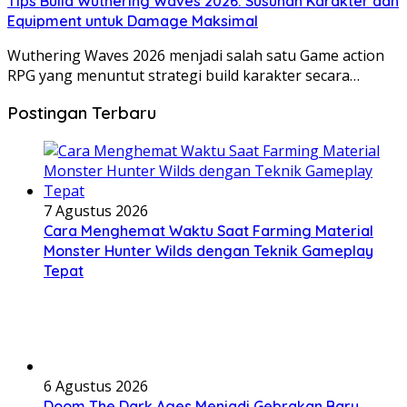
Tips Build Wuthering Waves 2026: Susunan Karakter dan
Equipment untuk Damage Maksimal
Wuthering Waves 2026 menjadi salah satu Game action
RPG yang menuntut strategi build karakter secara…
Postingan Terbaru
7 Agustus 2026
Cara Menghemat Waktu Saat Farming Material
Monster Hunter Wilds dengan Teknik Gameplay
Tepat
6 Agustus 2026
Doom The Dark Ages Menjadi Gebrakan Baru