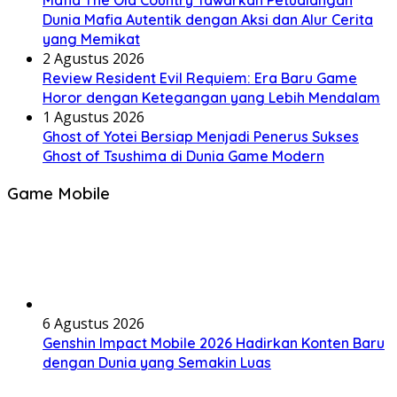
Mafia The Old Country Tawarkan Petualangan
Dunia Mafia Autentik dengan Aksi dan Alur Cerita
yang Memikat
2 Agustus 2026
Review Resident Evil Requiem: Era Baru Game
Horor dengan Ketegangan yang Lebih Mendalam
1 Agustus 2026
Ghost of Yotei Bersiap Menjadi Penerus Sukses
Ghost of Tsushima di Dunia Game Modern
Game Mobile
6 Agustus 2026
Genshin Impact Mobile 2026 Hadirkan Konten Baru
dengan Dunia yang Semakin Luas