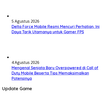
5 Agustus 2026
Delta Force Mobile Resmi Mencuri Perhatian, Ini
Daya Tarik Utamanya untuk Gamer FPS
4 Agustus 2026
Mengenal Senjata Baru Overpowered di Call of
Duty Mobile Beserta Tips Memaksimalkan
Potensinya
Update Game