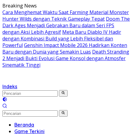
Langsung
Breaking News
ke
Cara Menghemat Waktu Saat Farming Material Monster
konten
Hunter Wilds dengan Teknik Gameplay Tepat
Doom The
Dark Ages Menjadi Gebrakan Baru dalam Seri FPS
dengan Aksi Lebih Agresif
Meta Baru Diablo IV Hadir
dengan Kombinasi Build yang Lebih Fleksibel dan
Powerful
Genshin Impact Mobile 2026 Hadirkan Konten
Baru dengan Dunia yang Semakin Luas
Death Stranding
2 Menjadi Bukti Evolusi Game Konsol dengan Atmosfer
Sinematik Tinggi
Indeks
Beranda
Game Terkini