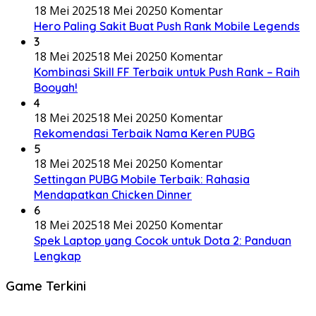
18 Mei 2025
18 Mei 2025
0 Komentar
Hero Paling Sakit Buat Push Rank Mobile Legends
3
18 Mei 2025
18 Mei 2025
0 Komentar
Kombinasi Skill FF Terbaik untuk Push Rank – Raih
Booyah!
4
18 Mei 2025
18 Mei 2025
0 Komentar
Rekomendasi Terbaik Nama Keren PUBG
5
18 Mei 2025
18 Mei 2025
0 Komentar
Settingan PUBG Mobile Terbaik: Rahasia
Mendapatkan Chicken Dinner
6
18 Mei 2025
18 Mei 2025
0 Komentar
Spek Laptop yang Cocok untuk Dota 2: Panduan
Lengkap
Game Terkini