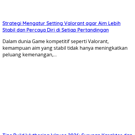
Strategi Mengatur Setting Valorant agar Aim Lebih
Stabil dan Percaya Diri di Setiap Pertandingan
Dalam dunia Game kompetitif seperti Valorant,
kemampuan aim yang stabil tidak hanya meningkatkan
peluang kemenangan,…