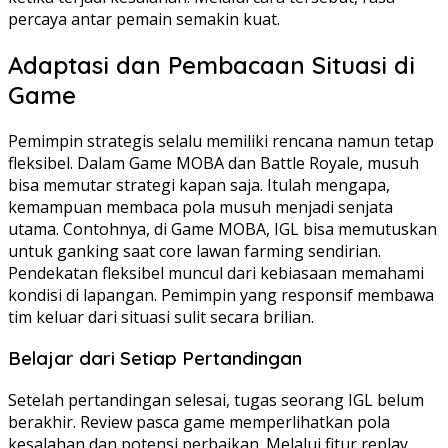
percaya antar pemain semakin kuat.
Adaptasi dan Pembacaan Situasi di
Game
Pemimpin strategis selalu memiliki rencana namun tetap
fleksibel. Dalam Game MOBA dan Battle Royale, musuh
bisa memutar strategi kapan saja. Itulah mengapa,
kemampuan membaca pola musuh menjadi senjata
utama. Contohnya, di Game MOBA, IGL bisa memutuskan
untuk ganking saat core lawan farming sendirian.
Pendekatan fleksibel muncul dari kebiasaan memahami
kondisi di lapangan. Pemimpin yang responsif membawa
tim keluar dari situasi sulit secara brilian.
Belajar dari Setiap Pertandingan
Setelah pertandingan selesai, tugas seorang IGL belum
berakhir. Review pasca game memperlihatkan pola
kesalahan dan potensi perbaikan. Melalui fitur replay