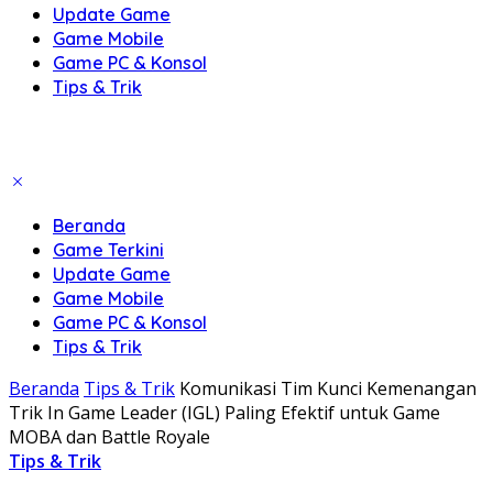
Update Game
Game Mobile
Game PC & Konsol
Tips & Trik
Beranda
Game Terkini
Update Game
Game Mobile
Game PC & Konsol
Tips & Trik
Beranda
Tips & Trik
Komunikasi Tim Kunci Kemenangan
Trik In Game Leader (IGL) Paling Efektif untuk Game
MOBA dan Battle Royale
Tips & Trik