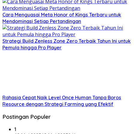
Cara Menguasai Meta Honor of Kings Terbaru untuk
Mendominasi Setiap Pertandingan
Strategi Build Zenless Zone Zero Terbaik Tahun Ini untuk
Pemula hingga Pro Player
Rahasia Cepat Naik Level Once Human Tanpa Boros
Resource dengan Strategi Farming yang Efektif
Postingan Populer
1