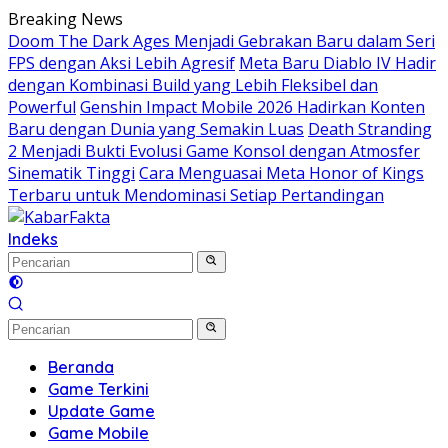
Langsung
Breaking News
ke
Doom The Dark Ages Menjadi Gebrakan Baru dalam Seri
konten
FPS dengan Aksi Lebih Agresif
Meta Baru Diablo IV Hadir
dengan Kombinasi Build yang Lebih Fleksibel dan
Powerful
Genshin Impact Mobile 2026 Hadirkan Konten
Baru dengan Dunia yang Semakin Luas
Death Stranding
2 Menjadi Bukti Evolusi Game Konsol dengan Atmosfer
Sinematik Tinggi
Cara Menguasai Meta Honor of Kings
Terbaru untuk Mendominasi Setiap Pertandingan
Indeks
Beranda
Game Terkini
Update Game
Game Mobile