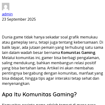
admin
23 September 2025
Dunia game tidak hanya sekadar soal grafik memukau
atau gameplay seru, tetapi juga tentang kebersamaan. Di
balik layar, ada jutaan pemain yang terhubung satu sama
lain dalam wadah besar bernama
Komunitas Gaming
.
Melalui komunitas ini, gamer bisa berbagi pengalaman,
saling mendukung, bahkan membangun relasi positif
yang bisa bertahan lama. Artikel ini akan membahas
pentingnya bergabung dengan komunitas, manfaat yang
bisa didapat, hingga tips agar interaksi tetap sehat dan
menyenangkan.
Apa Itu Komunitas Gaming?
Komunitas pecinta game adalah tempat di mana para