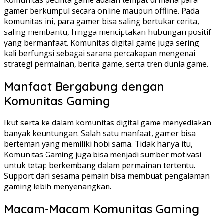
gamer berkumpul secara online maupun offline. Pada
komunitas ini, para gamer bisa saling bertukar cerita,
saling membantu, hingga menciptakan hubungan positif
yang bermanfaat. Komunitas digital game juga sering
kali berfungsi sebagai sarana percakapan mengenai
strategi permainan, berita game, serta tren dunia game.
Manfaat Bergabung dengan
Komunitas Gaming
Ikut serta ke dalam komunitas digital game menyediakan
banyak keuntungan. Salah satu manfaat, gamer bisa
berteman yang memiliki hobi sama. Tidak hanya itu,
Komunitas Gaming juga bisa menjadi sumber motivasi
untuk tetap berkembang dalam permainan tertentu.
Support dari sesama pemain bisa membuat pengalaman
gaming lebih menyenangkan.
Macam-Macam Komunitas Gaming