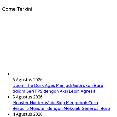
Game Terkini
6 Agustus 2026
Doom The Dark Ages Menjadi Gebrakan Baru
dalam Seri FPS dengan Aksi Lebih Agresif
5 Agustus 2026
Monster Hunter Wilds Siap Mengubah Cara
Berburu Monster dengan Mekanik Generasi Baru
4 Agustus 2026