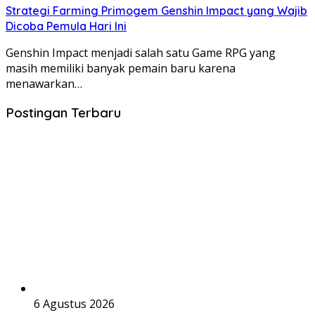
Strategi Farming Primogem Genshin Impact yang Wajib
Dicoba Pemula Hari Ini
Genshin Impact menjadi salah satu Game RPG yang
masih memiliki banyak pemain baru karena
menawarkan…
Postingan Terbaru
6 Agustus 2026