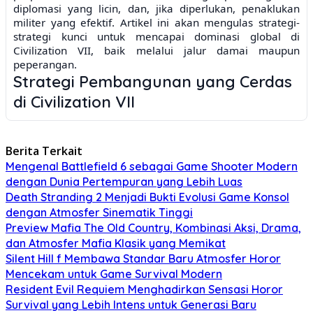
diplomasi yang licin, dan, jika diperlukan, penaklukan
militer yang efektif. Artikel ini akan mengulas strategi-
strategi kunci untuk mencapai dominasi global di
Civilization VII, baik melalui jalur damai maupun
peperangan.
Strategi Pembangunan yang Cerdas
di Civilization VII
Pondasi peradaban yang kuat terletak pada strategi
pembangunan yang efektif. Manajemen sumber daya,
pemilihan teknologi, dan penempatan kota merupakan
Berita Terkait
faktor-faktor krusial. Di Civilization VII, eksplorasi awal
Mengenal Battlefield 6 sebagai Game Shooter Modern
sangat penting. Segera kirimkan pemukim untuk
dengan Dunia Pertempuran yang Lebih Luas
menemukan lokasi strategis dengan sumber daya
Death Stranding 2 Menjadi Bukti Evolusi Game Konsol
berlimpah seperti tambang emas, lahan pertanian subur,
dengan Atmosfer Sinematik Tinggi
dan sumber energi. Membangun kota di dekat sungai
Preview Mafia The Old Country, Kombinasi Aksi, Drama,
memberikan bonus produksi dan makanan yang
dan Atmosfer Mafia Klasik yang Memikat
signifikan, mempercepat pertumbuhan populasi dan
Silent Hill f Membawa Standar Baru Atmosfer Horor
perkembangan teknologi.
Memilih Teknologi yang Tepat
Mencekam untuk Game Survival Modern
Pohon teknologi di Civilization VII menawarkan berbagai
Resident Evil Requiem Menghadirkan Sensasi Horor
pilihan yang akan mempengaruhi arah perkembangan
Survival yang Lebih Intens untuk Generasi Baru