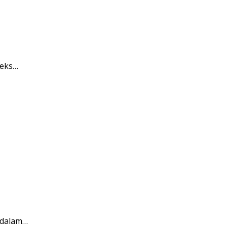
leks…
 dalam…