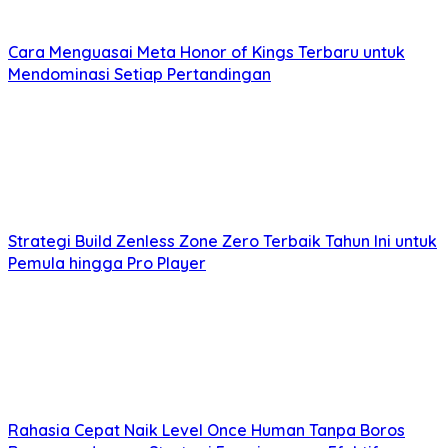
Cara Menguasai Meta Honor of Kings Terbaru untuk
Mendominasi Setiap Pertandingan
Strategi Build Zenless Zone Zero Terbaik Tahun Ini untuk
Pemula hingga Pro Player
Rahasia Cepat Naik Level Once Human Tanpa Boros