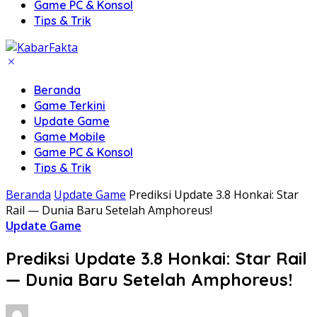
Game PC & Konsol
Tips & Trik
Beranda
Game Terkini
Update Game
Game Mobile
Game PC & Konsol
Tips & Trik
Beranda
Update Game
Prediksi Update 3.8 Honkai: Star
Rail — Dunia Baru Setelah Amphoreus!
Update Game
Prediksi Update 3.8 Honkai: Star Rail
— Dunia Baru Setelah Amphoreus!