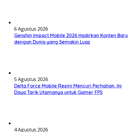
6 Agustus 2026
Genshin Impact Mobile 2026 Hadirkan Konten Baru
dengan Dunia yang Semakin Luas
5 Agustus 2026
Delta Force Mobile Resmi Mencuri Perhatian, Ini
Daya Tarik Utamanya untuk Gamer FPS
4 Agustus 2026