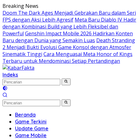
Langsung
Breaking News
ke
Doom The Dark Ages Menjadi Gebrakan Baru dalam Seri
konten
FPS dengan Aksi Lebih Agresif
Meta Baru Diablo IV Hadir
dengan Kombinasi Build yang Lebih Fleksibel dan
Powerful
Genshin Impact Mobile 2026 Hadirkan Konten
Baru dengan Dunia yang Semakin Luas
Death Stranding
2 Menjadi Bukti Evolusi Game Konsol dengan Atmosfer
Sinematik Tinggi
Cara Menguasai Meta Honor of Kings
Terbaru untuk Mendominasi Setiap Pertandingan
Indeks
Beranda
Game Terkini
Update Game
Game Mobile