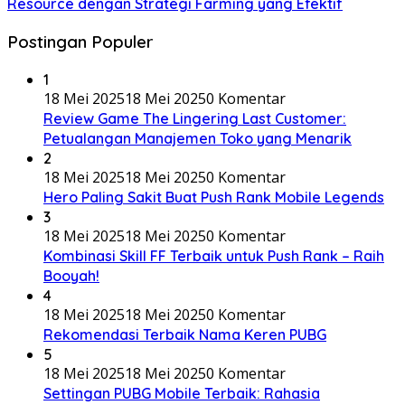
Resource dengan Strategi Farming yang Efektif
Postingan Populer
1
18 Mei 2025
18 Mei 2025
0 Komentar
Review Game The Lingering Last Customer:
Petualangan Manajemen Toko yang Menarik
2
18 Mei 2025
18 Mei 2025
0 Komentar
Hero Paling Sakit Buat Push Rank Mobile Legends
3
18 Mei 2025
18 Mei 2025
0 Komentar
Kombinasi Skill FF Terbaik untuk Push Rank – Raih
Booyah!
4
18 Mei 2025
18 Mei 2025
0 Komentar
Rekomendasi Terbaik Nama Keren PUBG
5
18 Mei 2025
18 Mei 2025
0 Komentar
Settingan PUBG Mobile Terbaik: Rahasia