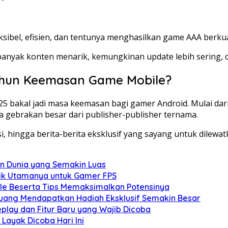
ibel, efisien, dan tentunya menghasilkan game AAA berkuali
 banyak konten menarik, kemungkinan update lebih sering,
Tahun Keemasan Game Mobile?
25 bakal jadi masa keemasan bagi gamer Android. Mulai dari
a gebrakan besar dari publisher-publisher ternama.
hingga berita-berita eksklusif yang sayang untuk dilewat
an Dunia yang Semakin Luas
arik Utamanya untuk Gamer FPS
ile Beserta Tips Memaksimalkan Potensinya
luang Mendapatkan Hadiah Eksklusif Semakin Besar
lay dan Fitur Baru yang Wajib Dicoba
Layak Dicoba Hari Ini