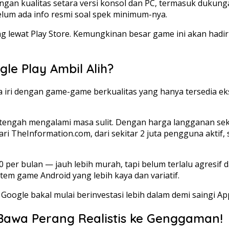
ngan kualitas setara versi konsol dan PC, termasuk dukungan
lum ada info resmi soal spek minimum-nya.
g lewat Play Store. Kemungkinan besar game ini akan hadir
le Play Ambil Alih?
i dengan game-game berkualitas yang hanya tersedia ekskl
ngah mengalami masa sulit. Dengan harga langganan sekit
i TheInformation.com, dari sekitar 2 juta pengguna aktif,
er bulan — jauh lebih murah, tapi belum terlalu agresif da
m game Android yang lebih kaya dan variatif.
Google bakal mulai berinvestasi lebih dalam demi saingi Ap
a Bawa Perang Realistis ke Genggaman!