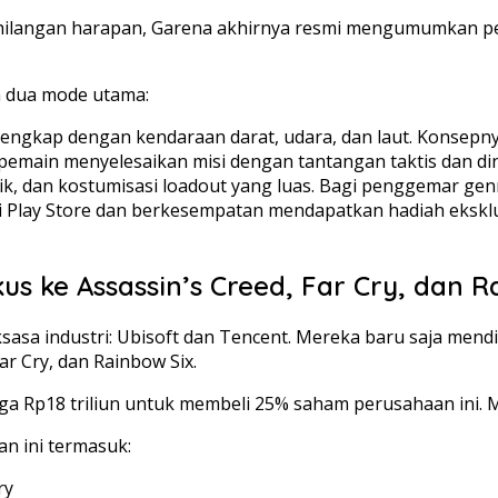
langan harapan, Garena akhirnya resmi mengumumkan peril
 dua mode utama:
ngkap dengan kendaraan darat, udara, dan laut. Konsepnya m
pemain menyelesaikan misi dengan tantangan taktis dan di
tik, dan kostumisasi loadout yang luas. Bagi penggemar genr
i Play Store dan berkesempatan mendapatkan hadiah eksklusi
us ke Assassin’s Creed, Far Cry, dan R
ksasa industri: Ubisoft dan Tencent. Mereka baru saja men
r Cry, dan Rainbow Six.
Rp18 triliun untuk membeli 25% saham perusahaan ini. Mes
an ini termasuk:
ry