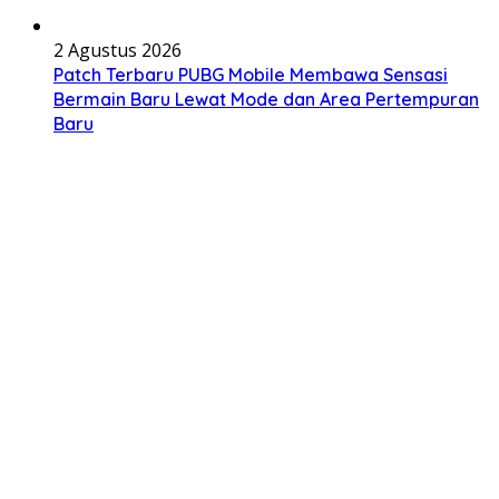
2 Agustus 2026
Patch Terbaru PUBG Mobile Membawa Sensasi
Bermain Baru Lewat Mode dan Area Pertempuran
Baru
1 Agustus 2026
Patch Mobile Legends Terbaru Membuka Meta
Baru yang Wajib Dipahami Pemain
31 Juli 2026
Region Baru dan Karakter Eksklusif di Update