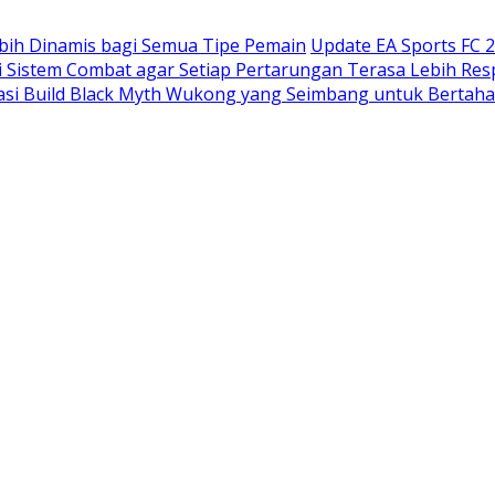
bih Dinamis bagi Semua Tipe Pemain
Update EA Sports FC 
 Sistem Combat agar Setiap Pertarungan Terasa Lebih Res
si Build Black Myth Wukong yang Seimbang untuk Bertah