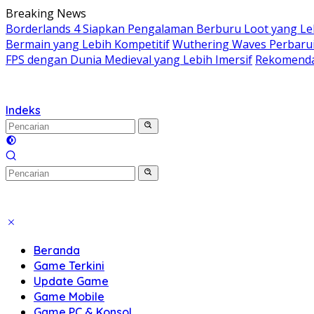
Langsung
Breaking News
ke
Borderlands 4 Siapkan Pengalaman Berburu Loot yang Le
konten
Bermain yang Lebih Kompetitif
Wuthering Waves Perbarui
FPS dengan Dunia Medieval yang Lebih Imersif
Rekomenda
Indeks
Beranda
Game Terkini
Update Game
Game Mobile
Game PC & Konsol