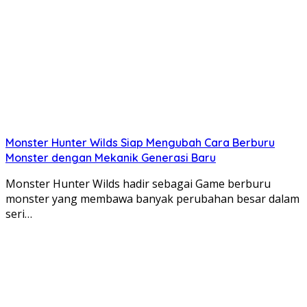
Monster Hunter Wilds Siap Mengubah Cara Berburu
Monster dengan Mekanik Generasi Baru
Monster Hunter Wilds hadir sebagai Game berburu
monster yang membawa banyak perubahan besar dalam
seri…