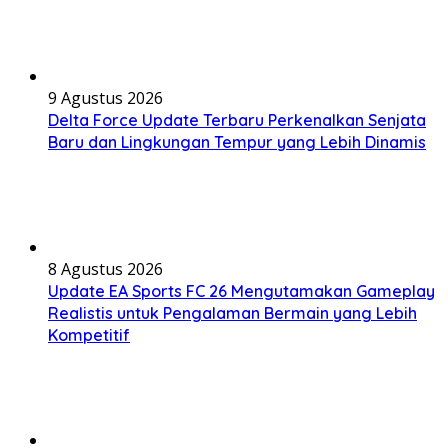
9 Agustus 2026
Delta Force Update Terbaru Perkenalkan Senjata
Baru dan Lingkungan Tempur yang Lebih Dinamis
8 Agustus 2026
Update EA Sports FC 26 Mengutamakan Gameplay
Realistis untuk Pengalaman Bermain yang Lebih
Kompetitif