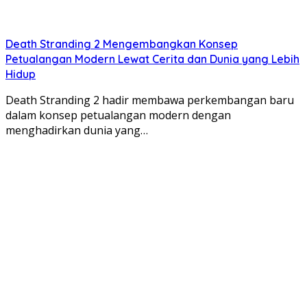
Death Stranding 2 Mengembangkan Konsep
Petualangan Modern Lewat Cerita dan Dunia yang Lebih
Hidup
Death Stranding 2 hadir membawa perkembangan baru
dalam konsep petualangan modern dengan
menghadirkan dunia yang…