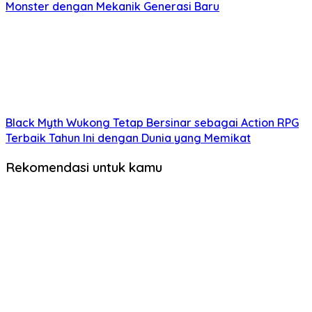
Monster dengan Mekanik Generasi Baru
Black Myth Wukong Tetap Bersinar sebagai Action RPG
Terbaik Tahun Ini dengan Dunia yang Memikat
Rekomendasi untuk kamu