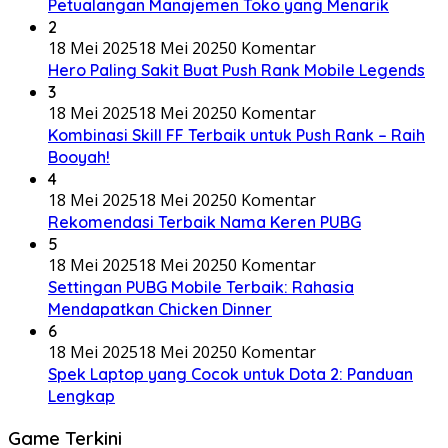
Petualangan Manajemen Toko yang Menarik
2
18 Mei 2025
18 Mei 2025
0 Komentar
Hero Paling Sakit Buat Push Rank Mobile Legends
3
18 Mei 2025
18 Mei 2025
0 Komentar
Kombinasi Skill FF Terbaik untuk Push Rank – Raih
Booyah!
4
18 Mei 2025
18 Mei 2025
0 Komentar
Rekomendasi Terbaik Nama Keren PUBG
5
18 Mei 2025
18 Mei 2025
0 Komentar
Settingan PUBG Mobile Terbaik: Rahasia
Mendapatkan Chicken Dinner
6
18 Mei 2025
18 Mei 2025
0 Komentar
Spek Laptop yang Cocok untuk Dota 2: Panduan
Lengkap
Game Terkini