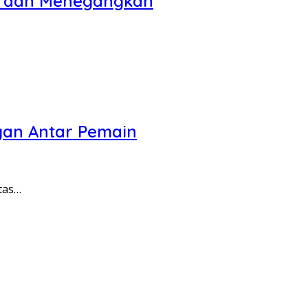
as dan Menegangkan
gan Antar Pemain
tas…