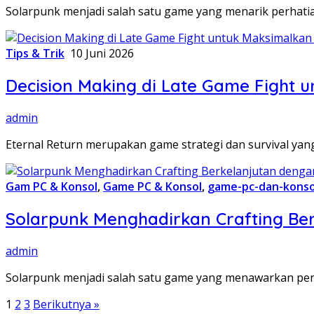
Solarpunk menjadi salah satu game yang menarik perha
Tips & Trik
10 Juni 2026
Decision Making di Late Game Fight u
admin
Eternal Return merupakan game strategi dan survival y
Gam PC & Konsol
,
Game PC & Konsol
,
game-pc-dan-konso
Solarpunk Menghadirkan Crafting Ber
admin
Solarpunk menjadi salah satu game yang menawarkan pen
Paginasi
1
2
3
Berikutnya »