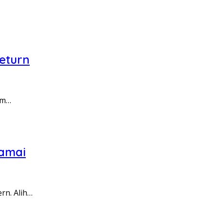
Return
am…
Damai
rn. Alih…