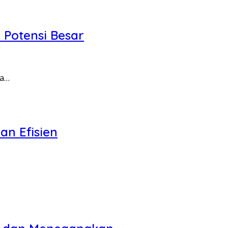
 Potensi Besar
da…
n Efisien