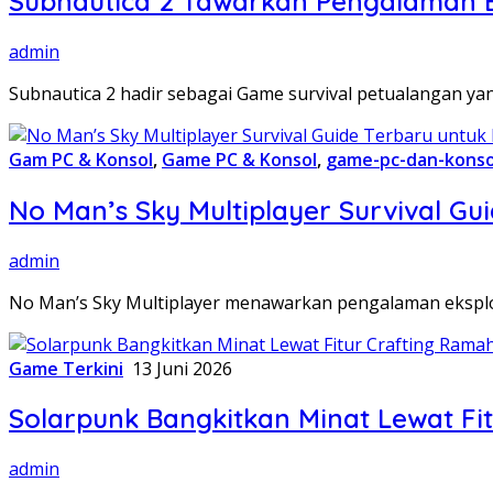
Subnautica 2 Tawarkan Pengalaman E
admin
Subnautica 2 hadir sebagai Game survival petualangan 
Gam PC & Konsol
,
Game PC & Konsol
,
game-pc-dan-konso
No Man’s Sky Multiplayer Survival G
admin
No Man’s Sky Multiplayer menawarkan pengalaman eksplor
Game Terkini
13 Juni 2026
Solarpunk Bangkitkan Minat Lewat Fi
admin