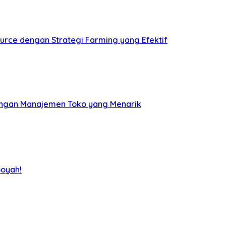
rce dengan Strategi Farming yang Efektif
angan Manajemen Toko yang Menarik
ooyah!