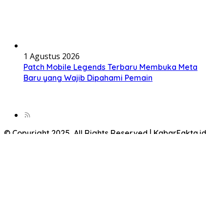
1 Agustus 2026
Patch Mobile Legends Terbaru Membuka Meta
Baru yang Wajib Dipahami Pemain
© Copyright 2025, All Rights Reserved | KabarFakta.id
Beranda
Game Terkini
Update Game
Game Mobile
Game PC & Konsol
Tips & Trik