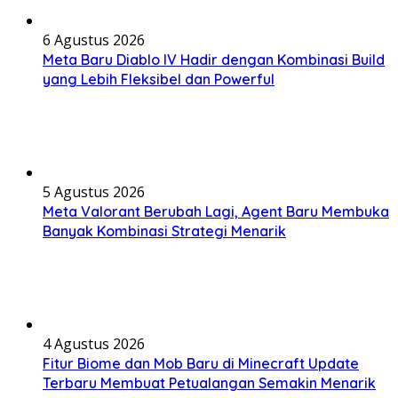
6 Agustus 2026
Meta Baru Diablo IV Hadir dengan Kombinasi Build
yang Lebih Fleksibel dan Powerful
5 Agustus 2026
Meta Valorant Berubah Lagi, Agent Baru Membuka
Banyak Kombinasi Strategi Menarik
4 Agustus 2026
Fitur Biome dan Mob Baru di Minecraft Update
Terbaru Membuat Petualangan Semakin Menarik