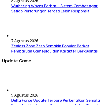
8 Agustus 2026
Wuthering Waves Perbarui Sistem Combat agar
Setiap Pertarungan Terasa Lebih Responsif
7 Agustus 2026
Zenless Zone Zero Semakin Populer Berkat
Pembaruan Gameplay dan Karakter Berkualitas
Update Game
9 Agustus 2026
Delta Force Update Terbaru Perkenalkan Senjata