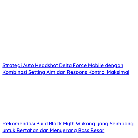
Strategi Auto Headshot Delta Force Mobile dengan
Kombinasi Setting Aim dan Respons Kontrol Maksimal
Rekomendasi Build Black Myth Wukong yang Seimbang
untuk Bertahan dan Menyerang Boss Besar