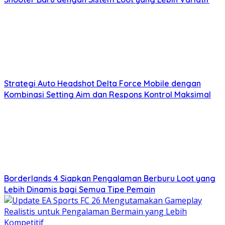
Strategi Auto Headshot Delta Force Mobile dengan
Kombinasi Setting Aim dan Respons Kontrol Maksimal
Borderlands 4 Siapkan Pengalaman Berburu Loot yang
Lebih Dinamis bagi Semua Tipe Pemain