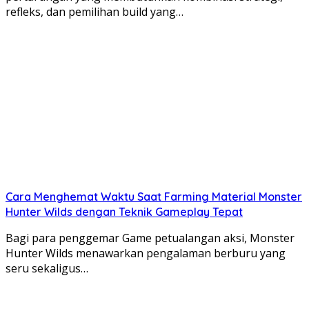
refleks, dan pemilihan build yang…
Cara Menghemat Waktu Saat Farming Material Monster
Hunter Wilds dengan Teknik Gameplay Tepat
Bagi para penggemar Game petualangan aksi, Monster
Hunter Wilds menawarkan pengalaman berburu yang
seru sekaligus…