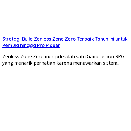
Strategi Build Zenless Zone Zero Terbaik Tahun Ini untuk
Pemula hingga Pro Player
Zenless Zone Zero menjadi salah satu Game action RPG
yang menarik perhatian karena menawarkan sistem…