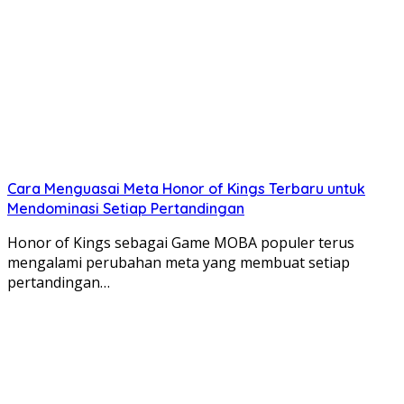
Cara Menguasai Meta Honor of Kings Terbaru untuk
Mendominasi Setiap Pertandingan
Honor of Kings sebagai Game MOBA populer terus
mengalami perubahan meta yang membuat setiap
pertandingan…