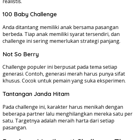
realistis.
100 Baby Challenge
Anda ditantang memiliki anak bersama pasangan
berbeda. Tiap anak memiliki syarat tersendiri, dan
challenge ini sering memerlukan strategi panjang.
Not So Berry
Challenge populer ini berpusat pada tema setiap
generasi. Contoh, generasi merah harus punya sifat
khusus. Cocok untuk pemain yang suka eksperimen.
Tantangan Janda Hitam
Pada challenge ini, karakter harus menikah dengan
beberapa partner lalu menghilangkan mereka satu per
satu. Targetnya adalah meraih harta dari setiap
pasangan.