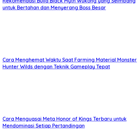
Rekomendasi Build Black Myth Wukong yang Seimbang
untuk Bertahan dan Menyerang Boss Besar
Cara Menghemat Waktu Saat Farming Material Monster
Hunter Wilds dengan Teknik Gameplay Tepat
Cara Menguasai Meta Honor of Kings Terbaru untuk
Mendominasi Setiap Pertandingan