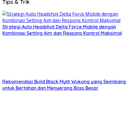
Tips & Trik
Strategi Auto Headshot Delta Force Mobile dengan
Kombinasi Setting Aim dan Respons Kontrol Maksimal
Rekomendasi Build Black Myth Wukong yang Seimbang
untuk Bertahan dan Menyerang Boss Besar