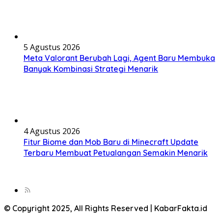
5 Agustus 2026
Meta Valorant Berubah Lagi, Agent Baru Membuka
Banyak Kombinasi Strategi Menarik
4 Agustus 2026
Fitur Biome dan Mob Baru di Minecraft Update
Terbaru Membuat Petualangan Semakin Menarik
© Copyright 2025, All Rights Reserved | KabarFakta.id