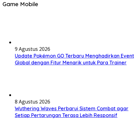
Game Mobile
9 Agustus 2026
Update Pokémon GO Terbaru Menghadirkan Event
Global dengan Fitur Menarik untuk Para Trainer
8 Agustus 2026
Wuthering Waves Perbarui Sistem Combat agar
Setiap Pertarungan Terasa Lebih Responsif