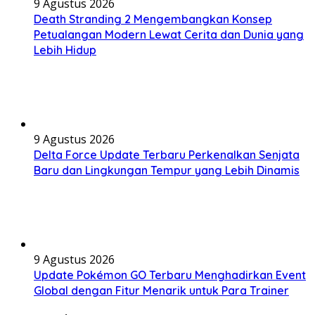
9 Agustus 2026
Death Stranding 2 Mengembangkan Konsep
Petualangan Modern Lewat Cerita dan Dunia yang
Lebih Hidup
9 Agustus 2026
Delta Force Update Terbaru Perkenalkan Senjata
Baru dan Lingkungan Tempur yang Lebih Dinamis
9 Agustus 2026
Update Pokémon GO Terbaru Menghadirkan Event
Global dengan Fitur Menarik untuk Para Trainer