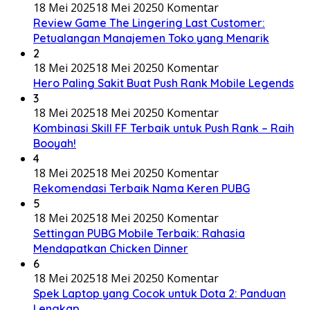
18 Mei 2025
18 Mei 2025
0 Komentar
Review Game The Lingering Last Customer:
Petualangan Manajemen Toko yang Menarik
2
18 Mei 2025
18 Mei 2025
0 Komentar
Hero Paling Sakit Buat Push Rank Mobile Legends
3
18 Mei 2025
18 Mei 2025
0 Komentar
Kombinasi Skill FF Terbaik untuk Push Rank – Raih
Booyah!
4
18 Mei 2025
18 Mei 2025
0 Komentar
Rekomendasi Terbaik Nama Keren PUBG
5
18 Mei 2025
18 Mei 2025
0 Komentar
Settingan PUBG Mobile Terbaik: Rahasia
Mendapatkan Chicken Dinner
6
18 Mei 2025
18 Mei 2025
0 Komentar
Spek Laptop yang Cocok untuk Dota 2: Panduan
Lengkap