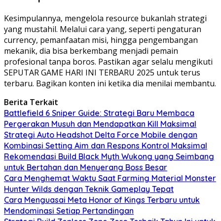
Kesimpulannya, mengelola resource bukanlah strategi
yang mustahil. Melalui cara yang, seperti pengaturan
currency, pemanfaatan misi, hingga pengembangan
mekanik, dia bisa berkembang menjadi pemain
profesional tanpa boros. Pastikan agar selalu mengikuti
SEPUTAR GAME HARI INI TERBARU 2025 untuk terus
terbaru. Bagikan konten ini ketika dia menilai membantu.
Berita Terkait
Battlefield 6 Sniper Guide: Strategi Baru Membaca
Pergerakan Musuh dan Mendapatkan Kill Maksimal
Strategi Auto Headshot Delta Force Mobile dengan
Kombinasi Setting Aim dan Respons Kontrol Maksimal
Rekomendasi Build Black Myth Wukong yang Seimbang
untuk Bertahan dan Menyerang Boss Besar
Cara Menghemat Waktu Saat Farming Material Monster
Hunter Wilds dengan Teknik Gameplay Tepat
Cara Menguasai Meta Honor of Kings Terbaru untuk
Mendominasi Setiap Pertandingan