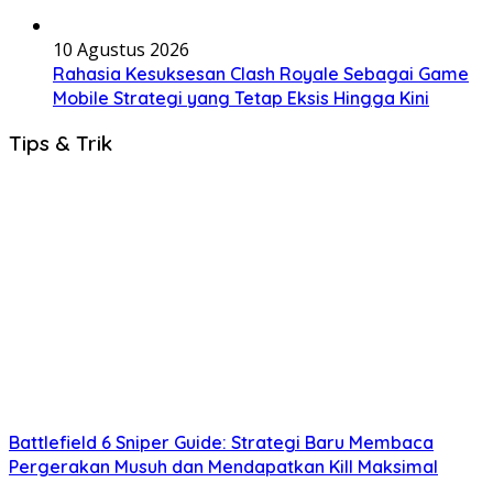
10 Agustus 2026
Rahasia Kesuksesan Clash Royale Sebagai Game
Mobile Strategi yang Tetap Eksis Hingga Kini
Tips & Trik
Battlefield 6 Sniper Guide: Strategi Baru Membaca
Pergerakan Musuh dan Mendapatkan Kill Maksimal