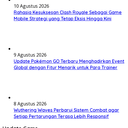
10 Agustus 2026
Rahasia Kesuksesan Clash Royale Sebagai Game
Mobile Strategi yang Tetap Eksis Hingga Kini
9 Agustus 2026
Update Pokémon GO Terbaru Menghadirkan Event
Global dengan Fitur Menarik untuk Para Trainer
8 Agustus 2026
Wuthering Waves Perbarui Sistem Combat agar
Setiap Pertarungan Terasa Lebih Responsif