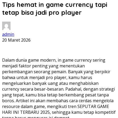
Tips hemat in game currency tapi
tetap bisa jadi pro player
admin
20 Maret 2026
Dalam dunia game modern, in game currency sering
menjadi faktor penting yang menentukan
perkembangan seorang pemain. Banyak yang berpikir
bahwa untuk menjadi pro player, kamu harus
mengeluarkan banyak uang atau menghabiskan
currency secara besar-besaran. Padahal, dengan strategi
yang tepat, kamu bisa tetap berkembang pesat tanpa
boros. Artikel ini akan membahas cara cerdas mengelola
resource dalam game, mengikuti tren SEPUTAR GAME
HARI INI TERBARU 2025, sehingga kamu tetap kompetitif
tanpa harus menguras isi dompet.