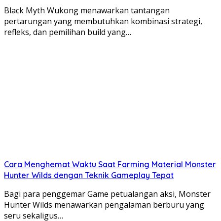
Black Myth Wukong menawarkan tantangan
pertarungan yang membutuhkan kombinasi strategi,
refleks, dan pemilihan build yang…
Cara Menghemat Waktu Saat Farming Material Monster
Hunter Wilds dengan Teknik Gameplay Tepat
Bagi para penggemar Game petualangan aksi, Monster
Hunter Wilds menawarkan pengalaman berburu yang
seru sekaligus…