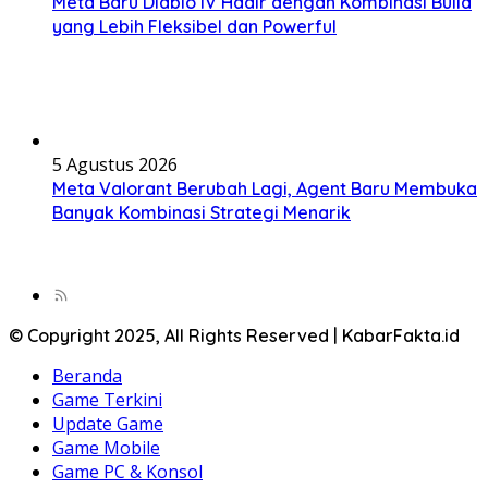
Meta Baru Diablo IV Hadir dengan Kombinasi Build
yang Lebih Fleksibel dan Powerful
5 Agustus 2026
Meta Valorant Berubah Lagi, Agent Baru Membuka
Banyak Kombinasi Strategi Menarik
© Copyright 2025, All Rights Reserved | KabarFakta.id
Beranda
Game Terkini
Update Game
Game Mobile
Game PC & Konsol